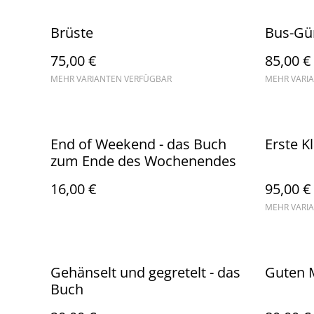
Brüste
Bus-Gü
75,00 €
85,00 €
MEHR VARIANTEN VERFÜGBAR
MEHR VARI
End of Weekend - das Buch
Erste K
zum Ende des Wochenendes
16,00 €
95,00 €
MEHR VARI
Gehänselt und gegretelt - das
Guten 
Buch