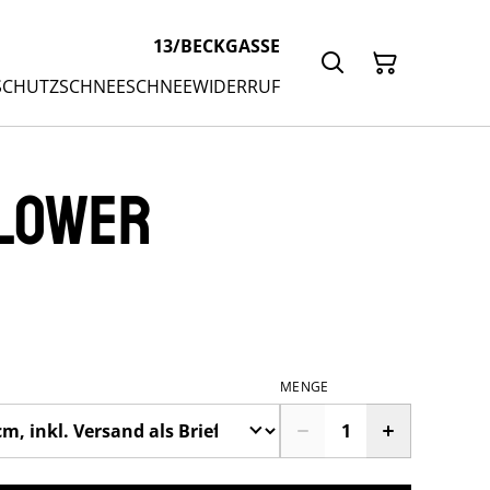
13/BECKGASSE
SCHUTZ
SCHNEESCHNEE
WIDERRUF
llower
MENGE